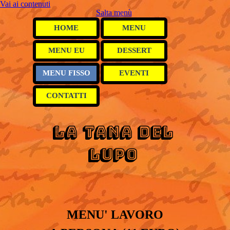
Vai ai contenuti
Salta menù
HOME
MENU
MENU EU
DESSERT
MENU FISSO
EVENTI
CONTATTI
LA TANA DEL
LUPO
GRIGLIERIA
MENU'
LAVORO